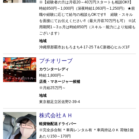
※【経験者の方は月収20～40万円スタートも相談OK‼】
時給850円～1,000円（深夜時給1,063円～1,250円） ★前
職や経験に応じて給与の相談もOKです‼ 経験・スキル
を面接にてお伝えください‼（最大月収70万円も可） ※試
用期間1～3ヵ月は時給850円（スキル・能力により短縮も
ございます）
地域
沖縄県那覇市おもろまち4-17-25 T＆C新都心ヒルズ1F
プチオリーブ
カウンターレディ
時給:1,800円～
店長・マネージャー候補
※月給25万円～
地域
東京都足立区佐野2-39-4
株式会社ＡＨ
軽貨物配送ドライバー
※完全歩合制 ＊車両レンタル有 ＊車両持込ＯＫ 荷物1個
あたり150～170円