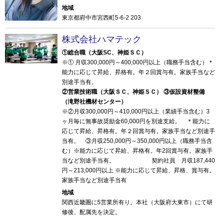
地域
東京都府中市宮西町5-6-2 203
株式会社ハマテック
①総合職（大阪SC、神姫ＳＣ）
※① 月収300,000円～400,000円以上（職務手当含む）＊
能力に応じて昇給、昇格有。年２回賞与有。家族手当など
別途手当有。
②営業技術職（大阪ＳＣ、神姫ＳＣ） ③仮設資材整備
（滝野社機材センター）
※②月収300,000円～410,000円以上（業績手当含む）3
ヶ月毎に無事故奨励金60,000円を別途支給。 ＊能力に
応じて昇給、昇格有。年２回賞与有。家族手当など別途手
当有。 ③月収250,000円～350,000円以上（職務手当含
む）※能力に応じて昇給、昇格有。年2回賞与有。家族手
当など別途手当有。 契約社員 月収187,440
円～213,000円以上 ※能力に応じて昇給、昇格、賞与有。
家族手当など別途手当有
地域
関西近畿圏に5営業所有り。本社（大阪府大東市）にて研
修後、配属先を決定。