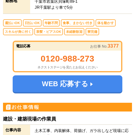
勤務地
千葉市若葉区貝塚町89-1
JR千葉駅より車で5分
週払いOK
日払いOK
年齢不問
食事、まかない付き
体を動かす
スキルが身に付く
茶髪・ピアスOK
未経験歓迎
寮完備
3377
電話応募
お仕事 No.
0120-988-273
ネクストステージを見たとお伝えください
WEB 応募する
建設・建築現場の作業員
仕事内容
土木工事、内装解体、荷揚げ、ガラ出しなど現場に応