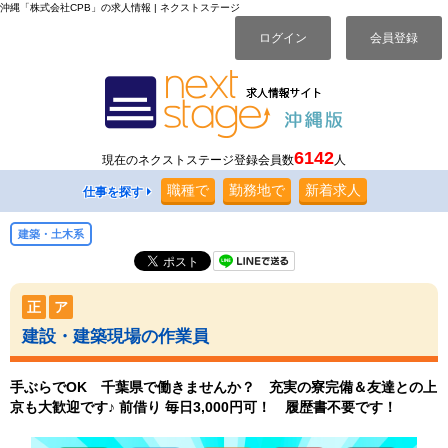
沖縄「株式会社CPB」の求人情報 | ネクストステージ
ログイン
会員登録
6142
現在のネクストステージ登録会員数
人
職種
で
勤務地
で
新着求人
仕事を探す
建築・土木系
正
ア
建設・建築現場の作業員
手ぶらでOK 千葉県で働きませんか？ 充実の寮完備＆友達との上
京も大歓迎です♪ 前借り 毎日3,000円可！ 履歴書不要です！