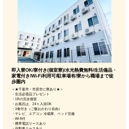
即入寮OK/寮付き(個室寮)/水光熱費無料/生活備品・
家電付き/Wi-Fi利用可/駐車場有/寮から職場まで徒
歩圏内
＜★千葉市・市原市に寮あり★＞
・生活必需品プレゼント
・1Rの完全個室
・お風呂は、24ｈ入浴OK
・3食付き（ご飯おかわり自由）
・テレビ、エアコン 冷蔵庫、ベッド完備
・Wi-fi付
・携帯電話リースあり
・自動車リースあり