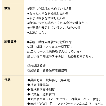
歓迎
●安定した環境を求めている方!!
●もっと大きなを経験したい!!
●今より稼ぎを増やしたい!!
●自分のウデを認めてくれる会社で働きたい!!
●仕事量が安定しているところがいい!!
●上京がしたい!!
応募資格
■業種・職種未経験の方歓迎です
知識・経験・スキルは一切不問！
約二人に一人は未経験で入社しています！
難しい専門知識やスキルは一切必要ありません。
◎未経験歓迎
◎経験者・資格保有者優遇有
待遇
◆昇給あり・賞与あり（年4回）
◆社会保険完備
◆資格取得支援制度
◆作業服・道具貸与
◆新築個室寮（TV・エアコン・冷蔵庫・ベッド付き）
◆無料ギガW i - F i ・スカパーチャンネルあり、タバコ