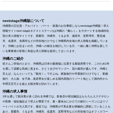
nextstage沖縄版について
沖縄県の正社員・アルバイト・パート・派遣のお仕事探しならnextstage沖縄版！求人
情報サイトnext stage(ネクストステージ)は沖縄の『働らく』をサポートする地域特化
型の求人情報サイトです。那覇市、沖縄市、うるま市、浦添市、宜野湾市、豊見城
市、名護市、糸満市などの市街地だけでなく沖縄県内全域の求人情報を掲載していま
す。沖縄にお住まいの方、沖縄への移住を検討している方、一緒に働く仲間を探して
いる事業者の皆様に有益な求人情報を提供してまいります。
沖縄のご紹介
皆さんご存知のとおり、沖縄県は日本の最南端に位置する都道府県です。このため1年
を通して温暖な気候に恵まれ、さとうきびやマンゴー、花の栽培が盛んです。沖縄と
言えば…なんといっても『観光！』ですよね。家族旅行や卒業旅行だけでなく、新婚
旅行、大人旅、女子旅…老若男女が楽しめる国内屈指のリゾート地として国内外から
年間五百万人を超える観光客が訪れています。
沖縄の求人事情
1年を通して観光客が多く訪れる沖縄では、飲食店や宿泊施設はもちろんエステサロン
や医療・福祉施設まで求人が豊富です。春～夏休みにかけての旅行シーズンにはリゾ
ートバイトが大人気です。最近では、沖縄県がIT系企業を積極的に誘致していることも
あり、那覇市、うるま市、沖縄市、名護市、宜野湾市などの市街地ではオフィスワー