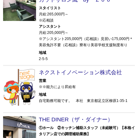
スタイリスト
月給:265,000円～
※応相談
アシスタント
月給:205,000円～
※アシスタント205,000円（応相談）見習い175,000円＊
美容免許不要（応相談）寮有り美容学校支援制度有り
地域
2-5-5
ネクストイノベーション株式会社
営業
※※能力により昇給有
地域
自宅勤務可能です。 本社 東京都足立区柳原1-35-1
THE DINER（ザ・ダイナー）
①ホール ②キッチン補助スタッフ（未経験可）【本格イ
タリアン店での調理補助業務】