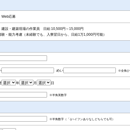
Web応募
建設・建築現場の作業員 日給:10,500円～15,000円
経験・能力考慮（未経験でも、入寮翌日から、日給1万1,000円可能）
い
めい
※全角ひ
暦
年
月
日
※半角英数字
※半角数字（「-]ハイフンありなしどちらでも可）