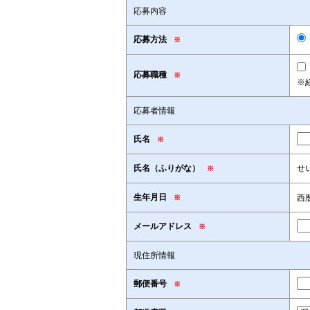
応募内容
応募方法
※
応募職種
※
※
応募者情報
氏名
※
氏名（ふりがな）
せ
※
生年月日
西
※
メールアドレス
※
現住所情報
郵便番号
※