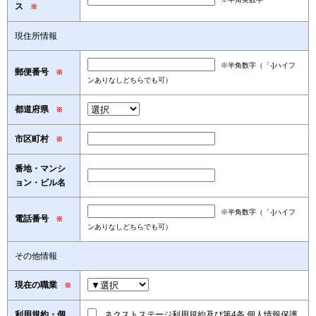
ス
※
現住所情報
※半角数字（「-]ハイフ
郵便番号
※
ンありなしどちらでも可）
都道府県
※
市区町村
※
番地・マンシ
ョン・ビル名
※半角数字（「-]ハイフ
電話番号
※
ンありなしどちらでも可）
その他情報
現在の職業
※
利用規約・個
ネクストステージ利用規約及び第4条 個人情報保護