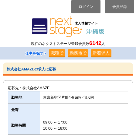
ログイン
会員登録
6142
現在のネクストステージ登録会員数
人
職種
で
勤務地
で
新着求人
仕事を探す
株式会社AMAZEの求人に応募
応募先：株式会社AMAZE
勤務地
東京新宿区片町4-6 anyビル6階
最寄
09:00 ～ 17:00
勤務時間
10:00 ～ 18:00