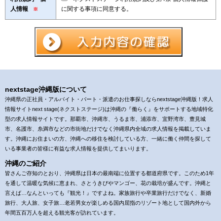
人情報
に関する事項に同意する。
※
nextstage沖縄版について
沖縄県の正社員・アルバイト・パート・派遣のお仕事探しならnextstage沖縄版！求人
情報サイトnext stage(ネクストステージ)は沖縄の『働らく』をサポートする地域特化
型の求人情報サイトです。那覇市、沖縄市、うるま市、浦添市、宜野湾市、豊見城
市、名護市、糸満市などの市街地だけでなく沖縄県内全域の求人情報を掲載していま
す。沖縄にお住まいの方、沖縄への移住を検討している方、一緒に働く仲間を探して
いる事業者の皆様に有益な求人情報を提供してまいります。
沖縄のご紹介
皆さんご存知のとおり、沖縄県は日本の最南端に位置する都道府県です。このため1年
を通して温暖な気候に恵まれ、さとうきびやマンゴー、花の栽培が盛んです。沖縄と
言えば…なんといっても『観光！』ですよね。家族旅行や卒業旅行だけでなく、新婚
旅行、大人旅、女子旅…老若男女が楽しめる国内屈指のリゾート地として国内外から
年間五百万人を超える観光客が訪れています。