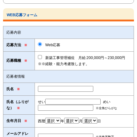
WEB応募フォーム
応募内容
応募方法
Web応募
※
新築工事管理補佐 月給:200,000円～230,000円
応募職種
※
※※経験・能力考慮致します。
応募者情報
氏名
※
氏名（ふりが
せい
めい
な）
※
※全角ひらがな
生年月日
西暦
年
月
日
※
メールアドレ
※半角英数字