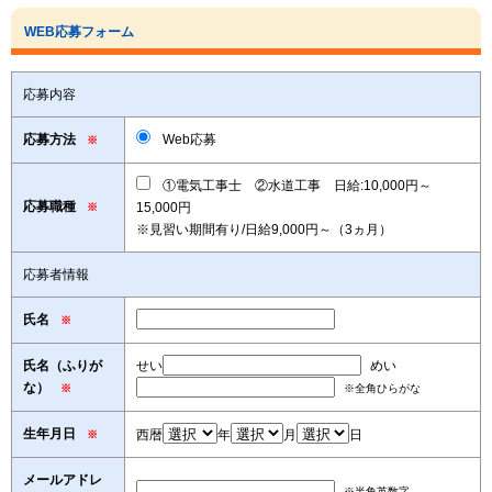
WEB応募フォーム
応募内容
応募方法
Web応募
※
①電気工事士 ②水道工事 日給:10,000円～
応募職種
15,000円
※
※見習い期間有り/日給9,000円～（3ヵ月）
応募者情報
氏名
※
氏名（ふりが
せい
めい
な）
※
※全角ひらがな
生年月日
西暦
年
月
日
※
メールアドレ
※半角英数字