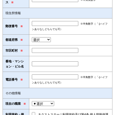
ス
※
現住所情報
※半角数字（「-]ハイフ
郵便番号
※
ンありなしどちらでも可）
都道府県
※
市区町村
※
番地・マンシ
ョン・ビル名
※半角数字（「-]ハイフ
電話番号
※
ンありなしどちらでも可）
その他情報
現在の職業
※
利用規約・個
ネクストステージ利用規約及び第4条 個人情報保護