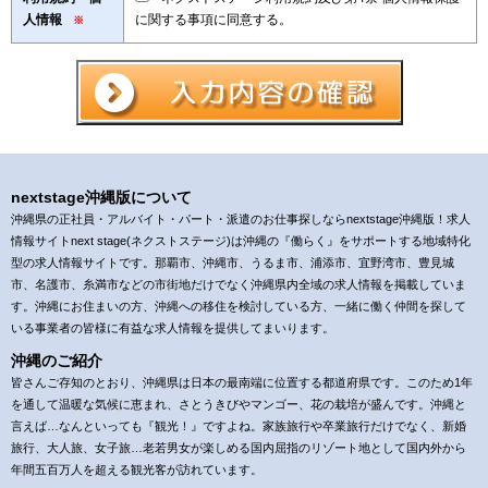
人情報
に関する事項に同意する。
※
nextstage沖縄版について
沖縄県の正社員・アルバイト・パート・派遣のお仕事探しならnextstage沖縄版！求人
情報サイトnext stage(ネクストステージ)は沖縄の『働らく』をサポートする地域特化
型の求人情報サイトです。那覇市、沖縄市、うるま市、浦添市、宜野湾市、豊見城
市、名護市、糸満市などの市街地だけでなく沖縄県内全域の求人情報を掲載していま
す。沖縄にお住まいの方、沖縄への移住を検討している方、一緒に働く仲間を探して
いる事業者の皆様に有益な求人情報を提供してまいります。
沖縄のご紹介
皆さんご存知のとおり、沖縄県は日本の最南端に位置する都道府県です。このため1年
を通して温暖な気候に恵まれ、さとうきびやマンゴー、花の栽培が盛んです。沖縄と
言えば…なんといっても『観光！』ですよね。家族旅行や卒業旅行だけでなく、新婚
旅行、大人旅、女子旅…老若男女が楽しめる国内屈指のリゾート地として国内外から
年間五百万人を超える観光客が訪れています。