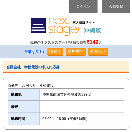
ログイン
会員登録
6142
現在のネクストステージ登録会員数
人
職種
で
勤務地
で
新着求人
仕事を探す
合同会社 孝松電設の求人に応募
応募先：合同会社 孝松電設
勤務地
沖縄県南城市佐敷津波古583-2
最寄
勤務時間
08:00 ～ 18:00（実働8時間）