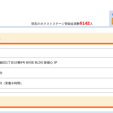
6142
現在のネクストステージ登録会員数
人
募
苅1丁目10番8号 BASE BLDG 新都心 3F
分
19:00（実働８時間）