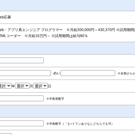
eb応募
eb・アプリ系エンジニア プログラマー ※月給200,000円～430,370円 ※試用期
TMLコーダー ※月給16万円～ ※試用期間は給与80％
めい
※全角ひら
年
月
日
※半角英数字
※半角数字（「-]ハイフンありなしどちらでも可）