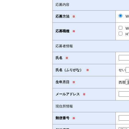
応募内容
応募方法
W
※
W
応募職種
※
H
応募者情報
氏名
※
氏名（ふりがな）
せい
※
生年月日
西暦
※
メールアドレス
※
現住所情報
郵便番号
※