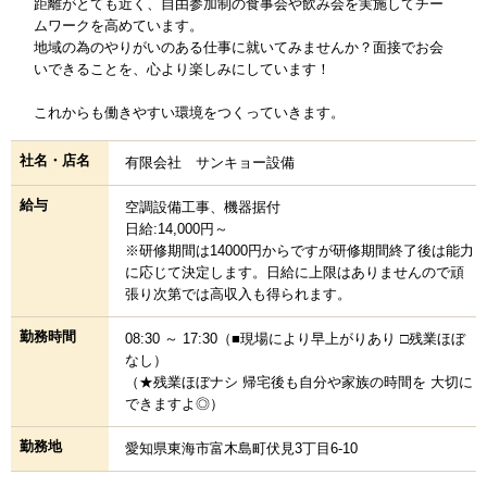
距離がとても近く、自由参加制の食事会や飲み会を実施してチー
ムワークを高めています。
地域の為のやりがいのある仕事に就いてみませんか？面接でお会
いできることを、心より楽しみにしています！
これからも働きやすい環境をつくっていきます。
社名・店名
有限会社 サンキョー設備
給与
空調設備工事、機器据付
日給:14,000円～
※研修期間は14000円からですが研修期間終了後は能力
に応じて決定します。日給に上限はありませんので頑
張り次第では高収入も得られます。
勤務時間
08:30 ～ 17:30（■現場により早上がりあり □残業ほぼ
なし）
（★残業ほぼナシ 帰宅後も自分や家族の時間を 大切に
できますよ◎）
勤務地
愛知県東海市富木島町伏見3丁目6-10