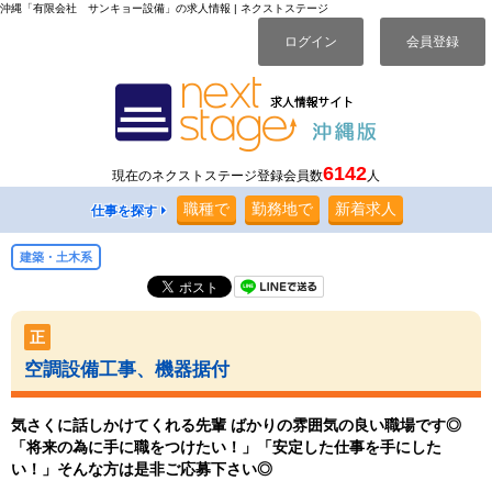
沖縄「有限会社 サンキョー設備」の求人情報 | ネクストステージ
ログイン
会員登録
6142
現在のネクストステージ登録会員数
人
職種
で
勤務地
で
新着求人
仕事を探す
建築・土木系
正
空調設備工事、機器据付
気さくに話しかけてくれる先輩 ばかりの雰囲気の良い職場です◎
「将来の為に手に職をつけたい！」「安定した仕事を手にした
い！」そんな方は是非ご応募下さい◎