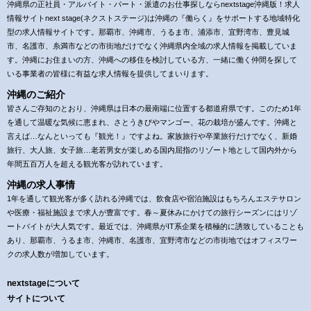
沖縄県の正社員・アルバイト・パート・派遣のお仕事探しならnextstage沖縄版！求人
情報サイトnext stage(ネクストステージ)は沖縄の『働らく』をサポートする地域特化
型の求人情報サイトです。那覇市、沖縄市、うるま市、浦添市、宜野湾市、豊見城
市、名護市、糸満市などの市街地だけでなく沖縄県内全域の求人情報を掲載していま
す。沖縄にお住まいの方、沖縄への移住を検討している方、一緒に働く仲間を探して
いる事業者の皆様に有益な求人情報を提供してまいります。
沖縄のご紹介
皆さんご存知のとおり、沖縄県は日本の最南端に位置する都道府県です。このため1年
を通して温暖な気候に恵まれ、さとうきびやマンゴー、花の栽培が盛んです。沖縄と
言えば…なんといっても『観光！』ですよね。家族旅行や卒業旅行だけでなく、新婚
旅行、大人旅、女子旅…老若男女が楽しめる国内屈指のリゾート地として国内外から
年間五百万人を超える観光客が訪れています。
沖縄の求人事情
1年を通して観光客が多く訪れる沖縄では、飲食店や宿泊施設はもちろんエステサロン
や医療・福祉施設まで求人が豊富です。春～夏休みにかけての旅行シーズンにはリゾ
ートバイトが大人気です。最近では、沖縄県がIT系企業を積極的に誘致していることも
あり、那覇市、うるま市、沖縄市、名護市、宜野湾市などの市街地ではオフィスワー
クの求人数が増加しています。
nextstageについて
サイトについて