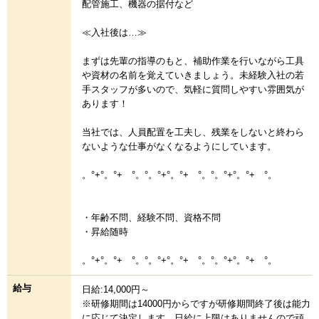
配管施工、機器の据付など
≪入社後は…≫
まずは先輩の指導のもと、補助作業を行いながら工具
や資材の名前を覚えていきましょう。未経験入社の若
手スタッフが多いので、気軽に質問しやすい雰囲気が
あります！
当社では、人員配置を工夫し、残業をしないと終わら
ないような仕事がなくなるようにしています。
。°+°。°+ °。°。°+°。°+ °。°。°+°。°+ °。
・年齢不問、経験不問、資格不問
・昇給随時
。°+°。°+ °。°。°+°。°+ °。°。°+°。°+ °。
給与
日給:14,000円～
※研修期間は14000円からですが研修期間終了後は能力
に応じて決定します。日給に上限はありませんので頑