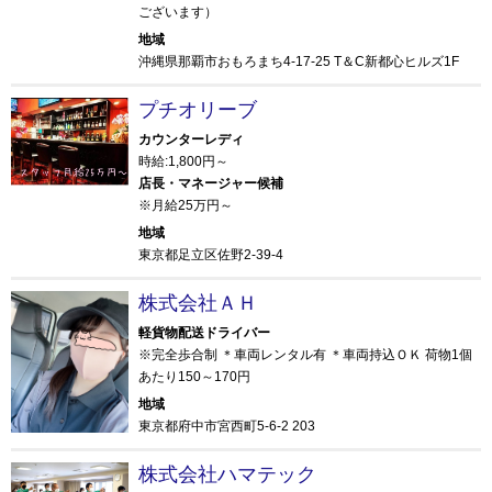
ございます）
地域
沖縄県那覇市おもろまち4-17-25 T＆C新都心ヒルズ1F
プチオリーブ
カウンターレディ
時給:1,800円～
店長・マネージャー候補
※月給25万円～
地域
東京都足立区佐野2-39-4
株式会社ＡＨ
軽貨物配送ドライバー
※完全歩合制 ＊車両レンタル有 ＊車両持込ＯＫ 荷物1個
あたり150～170円
地域
東京都府中市宮西町5-6-2 203
株式会社ハマテック