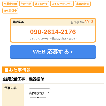
交通費支給
年齢不問
体を動かす
スキルが身に付く
未経験歓迎
女性活躍中
3913
電話応募
お仕事 No.
090-2614-2176
ネクストステージを見たとお伝えください
WEB 応募する
空調設備工事、機器据付
仕事内容
╭━━━━━━╮
具体的には...?
╰━━ｖ━━