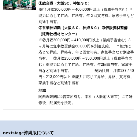
①総合職（大阪SC、神姫ＳＣ）
※① 月収300,000円～400,000円以上（職務手当含む）＊
能力に応じて昇給、昇格有。年２回賞与有。家族手当など
別途手当有。
②営業技術職（大阪ＳＣ、神姫ＳＣ） ③仮設資材整備
（滝野社機材センター）
※②月収300,000円～410,000円以上（業績手当含む）3
ヶ月毎に無事故奨励金60,000円を別途支給。 ＊能力に
応じて昇給、昇格有。年２回賞与有。家族手当など別途手
当有。 ③月収250,000円～350,000円以上（職務手当含
む）※能力に応じて昇給、昇格有。年2回賞与有。家族手
当など別途手当有。 契約社員 月収187,440
円～213,000円以上 ※能力に応じて昇給、昇格、賞与有。
家族手当など別途手当有
地域
関西近畿圏に5営業所有り。本社（大阪府大東市）にて研
修後、配属先を決定。
nextstage沖縄版について