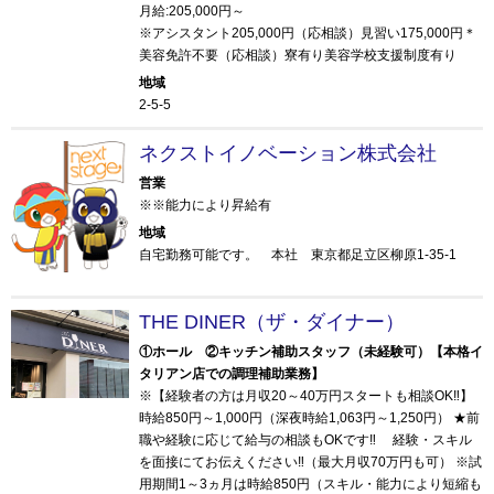
月給:205,000円～
※アシスタント205,000円（応相談）見習い175,000円＊
美容免許不要（応相談）寮有り美容学校支援制度有り
地域
2-5-5
ネクストイノベーション株式会社
営業
※※能力により昇給有
地域
自宅勤務可能です。 本社 東京都足立区柳原1-35-1
THE DINER（ザ・ダイナー）
①ホール ②キッチン補助スタッフ（未経験可）【本格イ
タリアン店での調理補助業務】
※【経験者の方は月収20～40万円スタートも相談OK‼】
時給850円～1,000円（深夜時給1,063円～1,250円） ★前
職や経験に応じて給与の相談もOKです‼ 経験・スキル
を面接にてお伝えください‼（最大月収70万円も可） ※試
用期間1～3ヵ月は時給850円（スキル・能力により短縮も