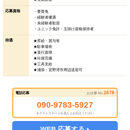
応募資格
・要普免
・経験者優遇
・未経験者歓迎
・ユニック免許・玉掛け資格保持者
待遇
★昇給・賞与有
★駐車場有
★直行直帰
★社保完備
★工具支給
★浦添・宜野湾市周辺送迎可
2878
電話応募
お仕事 No.
090-9783-5927
ネクストステージを見たとお伝えください
WEB 応募する