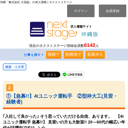
沖縄「株式会社 大花組」の求人情報 | ネクストステージ
ログイン
会員登録
6142
現在のネクストステージ登録会員数
人
職種
で
勤務地
で
新着求人
仕事を探す
建築・土木系
正
①【急募!!】4tユニック運転手 ②型枠大工(見習・
経験者)
｢入社して良かった｣ そう思っていただける自信、あります。 【4t
ユニック運転手 急募!!】 見習いの方も大歓迎!! 20～60代の幅広い年
代が活躍中です(^_-)-☆