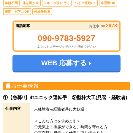
年齢不問
体を動かす
スキルが身に付く
バイク通勤OK
車通勤OK
茶髪・ピアスOK
未経験歓迎
2878
電話応募
お仕事 No.
090-9783-5927
ネクストステージを見たとお伝えください
WEB 応募する
①【急募!!】4tユニック運転手 ②型枠大工(見習・経験者)
仕事内容
未経験者＆経験者共に大歓迎！！
＜こんな方はを求めます＞
◇元気よく挨拶ができる、時間を守れる方
◇真面目に根気よく仕事に取り組める方