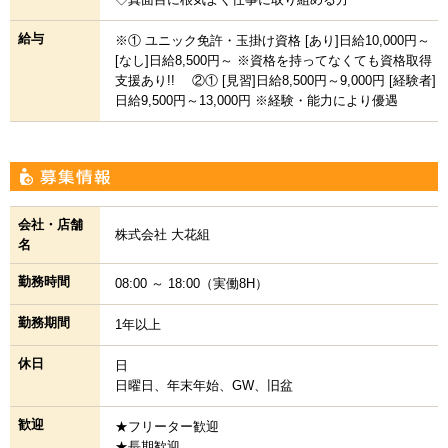
給与
※① ユニック免許・玉掛け資格 [あり]日給10,000円～
[なし]日給8,500円～ ※資格を持ってなくても資格取得
支援あり!! ②① [見習]日給8,500円～9,000円 [経験者]
日給9,500円～13,000円 ※経験・能力により優遇
会社・店舗
株式会社 大花組
名
勤務時間
08:00 ～ 18:00（実働8H）
勤務期間
1年以上
休日
日
日曜日、年末年始、GW、旧盆
歓迎
★フリーター歓迎
★長期歓迎