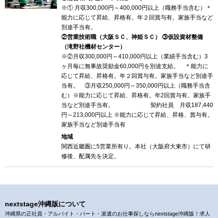
※① 月収300,000円～400,000円以上（職務手当含む）＊
能力に応じて昇給、昇格有。年２回賞与有。家族手当など
別途手当有。
②営業技術職（大阪ＳＣ、神姫ＳＣ） ③仮設資材整備
（滝野社機材センター）
※②月収300,000円～410,000円以上（業績手当含む）3
ヶ月毎に無事故奨励金60,000円を別途支給。 ＊能力に
応じて昇給、昇格有。年２回賞与有。家族手当など別途手
当有。 ③月収250,000円～350,000円以上（職務手当含
む）※能力に応じて昇給、昇格有。年2回賞与有。家族手
当など別途手当有。 契約社員 月収187,440
円～213,000円以上 ※能力に応じて昇給、昇格、賞与有。
家族手当など別途手当有
地域
関西近畿圏に5営業所有り。本社（大阪府大東市）にて研
修後、配属先を決定。
nextstage沖縄版について
沖縄県の正社員・アルバイト・パート・派遣のお仕事探しならnextstage沖縄版！求人