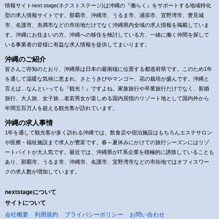
情報サイトnext stage(ネクストステージ)は沖縄の『働らく』をサポートする地域特化
型の求人情報サイトです。那覇市、沖縄市、うるま市、浦添市、宜野湾市、豊見城
市、名護市、糸満市などの市街地だけでなく沖縄県内全域の求人情報を掲載していま
す。沖縄にお住まいの方、沖縄への移住を検討している方、一緒に働く仲間を探して
いる事業者の皆様に有益な求人情報を提供してまいります。
沖縄のご紹介
皆さんご存知のとおり、沖縄県は日本の最南端に位置する都道府県です。このため1年
を通して温暖な気候に恵まれ、さとうきびやマンゴー、花の栽培が盛んです。沖縄と
言えば…なんといっても『観光！』ですよね。家族旅行や卒業旅行だけでなく、新婚
旅行、大人旅、女子旅…老若男女が楽しめる国内屈指のリゾート地として国内外から
年間五百万人を超える観光客が訪れています。
沖縄の求人事情
1年を通して観光客が多く訪れる沖縄では、飲食店や宿泊施設はもちろんエステサロン
や医療・福祉施設まで求人が豊富です。春～夏休みにかけての旅行シーズンにはリゾ
ートバイトが大人気です。最近では、沖縄県がIT系企業を積極的に誘致していることも
あり、那覇市、うるま市、沖縄市、名護市、宜野湾市などの市街地ではオフィスワー
クの求人数が増加しています。
nextstageについて
サイトについて
会社概要
利用規約
プライバシーポリシー
お問い合わせ