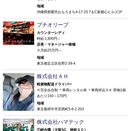
地域
沖縄県那覇市おもろまち4-17-25 T＆C新都心ヒルズ1F
プチオリーブ
カウンターレディ
時給:1,800円～
店長・マネージャー候補
※月給25万円～
地域
東京都足立区佐野2-39-4
株式会社ＡＨ
軽貨物配送ドライバー
※完全歩合制 ＊車両レンタル有 ＊車両持込ＯＫ 荷物1個
あたり150～170円
地域
東京都府中市宮西町5-6-2 203
株式会社ハマテック
①総合職（大阪SC、神姫ＳＣ）