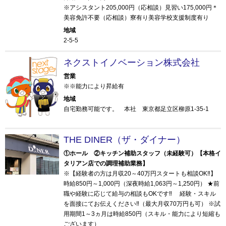
※アシスタント205,000円（応相談）見習い175,000円＊
美容免許不要（応相談）寮有り美容学校支援制度有り
地域
2-5-5
ネクストイノベーション株式会社
営業
※※能力により昇給有
地域
自宅勤務可能です。 本社 東京都足立区柳原1-35-1
THE DINER（ザ・ダイナー）
①ホール ②キッチン補助スタッフ（未経験可）【本格イ
タリアン店での調理補助業務】
※【経験者の方は月収20～40万円スタートも相談OK‼】
時給850円～1,000円（深夜時給1,063円～1,250円） ★前
職や経験に応じて給与の相談もOKです‼ 経験・スキル
を面接にてお伝えください‼（最大月収70万円も可） ※試
用期間1～3ヵ月は時給850円（スキル・能力により短縮も
ございます）