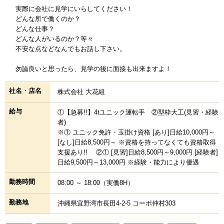
実際に会社に見学にいらしてください！
どんな所で働くのか？
どんな仕事？
どんな人がいるのか？等々
不安な点などなんでもお話し下さい。
勿論良いと思ったら、見学の後に面接も出来ますよ！
社名・店名
株式会社 大花組
給与
①【急募!!】4tユニック運転手 ②型枠大工(見習・経験
者)
※① ユニック免許・玉掛け資格 [あり]日給10,000円～
[なし]日給8,500円～ ※資格を持ってなくても資格取得
支援あり!! ②① [見習]日給8,500円～9,000円 [経験者]
日給9,500円～13,000円 ※経験・能力により優遇
勤務時間
08:00 ～ 18:00（実働8H）
勤務地
沖縄県宜野湾市長田4-2-5 コーポ仲村303