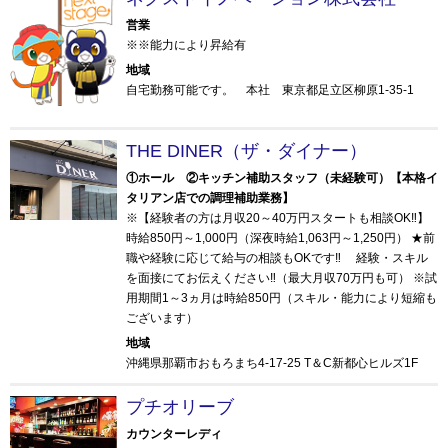
営業
※※能力により昇給有
地域
自宅勤務可能です。 本社 東京都足立区柳原1-35-1
THE DINER（ザ・ダイナー）
①ホール ②キッチン補助スタッフ（未経験可）【本格イ
タリアン店での調理補助業務】
※【経験者の方は月収20～40万円スタートも相談OK‼】
時給850円～1,000円（深夜時給1,063円～1,250円） ★前
職や経験に応じて給与の相談もOKです‼ 経験・スキル
を面接にてお伝えください‼（最大月収70万円も可） ※試
用期間1～3ヵ月は時給850円（スキル・能力により短縮も
ございます）
地域
沖縄県那覇市おもろまち4-17-25 T＆C新都心ヒルズ1F
プチオリーブ
カウンターレディ