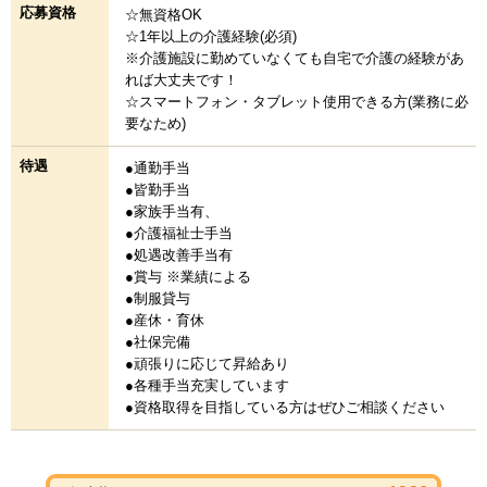
応募資格
☆無資格OK
☆1年以上の介護経験(必須)
※介護施設に勤めていなくても自宅で介護の経験があ
れば大丈夫です！
☆スマートフォン・タブレット使用できる方(業務に必
要なため)
待遇
●通勤手当
●皆勤手当
●家族手当有、
●介護福祉士手当
●処遇改善手当有
●賞与 ※業績による
●制服貸与
●産休・育休
●社保完備
●頑張りに応じて昇給あり
●各種手当充実しています
●資格取得を目指している方はぜひご相談ください