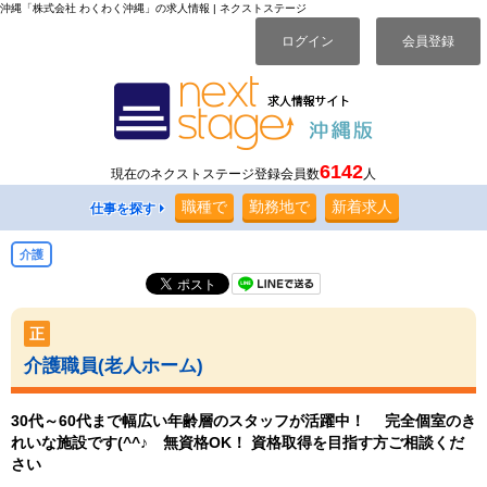
沖縄「株式会社 わくわく沖縄」の求人情報 | ネクストステージ
ログイン
会員登録
6142
現在のネクストステージ登録会員数
人
職種
で
勤務地
で
新着求人
仕事を探す
介護
正
介護職員(老人ホーム)
30代～60代まで幅広い年齢層のスタッフが活躍中！ 完全個室のき
れいな施設です(^^♪ 無資格OK！ 資格取得を目指す方ご相談くだ
さい