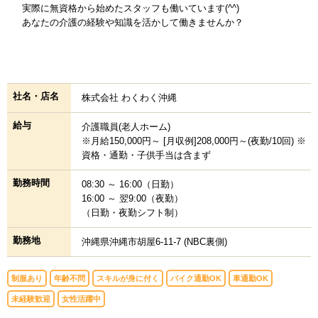
実際に無資格から始めたスタッフも働いています(^^)
あなたの介護の経験や知識を活かして働きませんか？
社名・店名
株式会社 わくわく沖縄
給与
介護職員(老人ホーム)
※月給150,000円～ [月収例]208,000円～(夜勤/10回) ※
資格・通勤・子供手当は含まず
勤務時間
08:30 ～ 16:00（日勤）
16:00 ～ 翌9:00（夜勤）
（日勤・夜勤シフト制）
勤務地
沖縄県沖縄市胡屋6-11-7 (NBC裏側)
制服あり
年齢不問
スキルが身に付く
バイク通勤OK
車通勤OK
未経験歓迎
女性活躍中