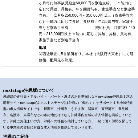
ヶ月毎に無事故奨励金60,000円を別途支給。 ＊能力に
応じて昇給、昇格有。年２回賞与有。家族手当など別途手
当有。 ③月収250,000円～350,000円以上（職務手当含
む）※能力に応じて昇給、昇格有。年2回賞与有。家族手
当など別途手当有。 契約社員 月収187,440
円～213,000円以上 ※能力に応じて昇給、昇格、賞与有。
家族手当など別途手当有
地域
関西近畿圏に5営業所有り。本社（大阪府大東市）にて研
修後、配属先を決定。
nextstage沖縄版について
沖縄県の正社員・アルバイト・パート・派遣のお仕事探しならnextstage沖縄版！求人
情報サイトnext stage(ネクストステージ)は沖縄の『働らく』をサポートする地域特化
型の求人情報サイトです。那覇市、沖縄市、うるま市、浦添市、宜野湾市、豊見城
市、名護市、糸満市などの市街地だけでなく沖縄県内全域の求人情報を掲載していま
す。沖縄にお住まいの方、沖縄への移住を検討している方、一緒に働く仲間を探して
いる事業者の皆様に有益な求人情報を提供してまいります。
沖縄のご紹介