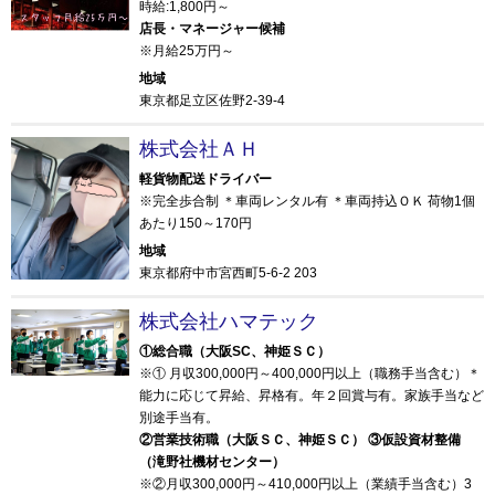
時給:1,800円～
店長・マネージャー候補
※月給25万円～
地域
東京都足立区佐野2-39-4
株式会社ＡＨ
軽貨物配送ドライバー
※完全歩合制 ＊車両レンタル有 ＊車両持込ＯＫ 荷物1個
あたり150～170円
地域
東京都府中市宮西町5-6-2 203
株式会社ハマテック
①総合職（大阪SC、神姫ＳＣ）
※① 月収300,000円～400,000円以上（職務手当含む）＊
能力に応じて昇給、昇格有。年２回賞与有。家族手当など
別途手当有。
②営業技術職（大阪ＳＣ、神姫ＳＣ） ③仮設資材整備
（滝野社機材センター）
※②月収300,000円～410,000円以上（業績手当含む）3