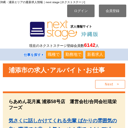
沖縄・浦添エリアの最新求人情報｜next stage [ネクストステージ]
ログイン
会員登録
6142
現在のネクストステージ登録会員数
人
職種
で
勤務地
で
新着求人
仕事を探す
浦添市の求人･アルバイト･お仕事
Next >
らあめん花月嵐 浦添58号店 運営会社/合同会社琉栄
フーズ
気さくに話しかけてくれる先輩 ばかりの雰囲気の