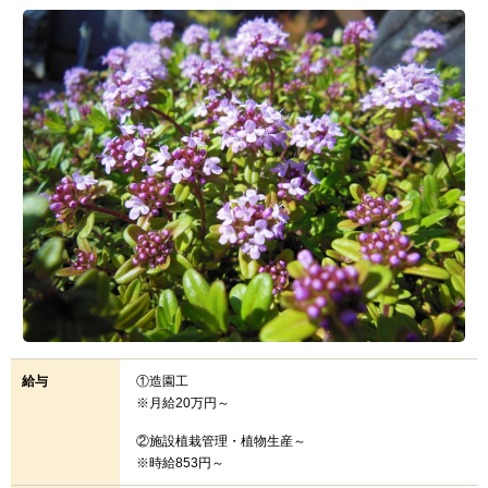
給与
①造園工
※月給20万円～
②施設植栽管理・植物生産～
※時給853円～