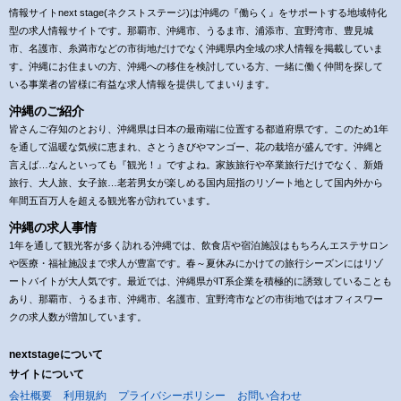
情報サイトnext stage(ネクストステージ)は沖縄の『働らく』をサポートする地域特化
型の求人情報サイトです。那覇市、沖縄市、うるま市、浦添市、宜野湾市、豊見城
市、名護市、糸満市などの市街地だけでなく沖縄県内全域の求人情報を掲載していま
す。沖縄にお住まいの方、沖縄への移住を検討している方、一緒に働く仲間を探して
いる事業者の皆様に有益な求人情報を提供してまいります。
沖縄のご紹介
皆さんご存知のとおり、沖縄県は日本の最南端に位置する都道府県です。このため1年
を通して温暖な気候に恵まれ、さとうきびやマンゴー、花の栽培が盛んです。沖縄と
言えば…なんといっても『観光！』ですよね。家族旅行や卒業旅行だけでなく、新婚
旅行、大人旅、女子旅…老若男女が楽しめる国内屈指のリゾート地として国内外から
年間五百万人を超える観光客が訪れています。
沖縄の求人事情
1年を通して観光客が多く訪れる沖縄では、飲食店や宿泊施設はもちろんエステサロン
や医療・福祉施設まで求人が豊富です。春～夏休みにかけての旅行シーズンにはリゾ
ートバイトが大人気です。最近では、沖縄県がIT系企業を積極的に誘致していることも
あり、那覇市、うるま市、沖縄市、名護市、宜野湾市などの市街地ではオフィスワー
クの求人数が増加しています。
nextstageについて
サイトについて
会社概要
利用規約
プライバシーポリシー
お問い合わせ