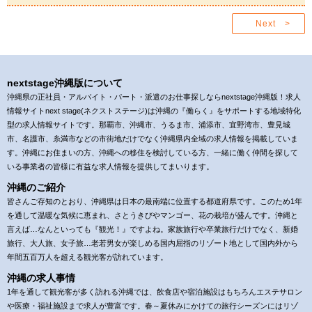
Next >
nextstage沖縄版について
沖縄県の正社員・アルバイト・パート・派遣のお仕事探しならnextstage沖縄版！求人
情報サイトnext stage(ネクストステージ)は沖縄の『働らく』をサポートする地域特化
型の求人情報サイトです。那覇市、沖縄市、うるま市、浦添市、宜野湾市、豊見城
市、名護市、糸満市などの市街地だけでなく沖縄県内全域の求人情報を掲載していま
す。沖縄にお住まいの方、沖縄への移住を検討している方、一緒に働く仲間を探して
いる事業者の皆様に有益な求人情報を提供してまいります。
沖縄のご紹介
皆さんご存知のとおり、沖縄県は日本の最南端に位置する都道府県です。このため1年
を通して温暖な気候に恵まれ、さとうきびやマンゴー、花の栽培が盛んです。沖縄と
言えば…なんといっても『観光！』ですよね。家族旅行や卒業旅行だけでなく、新婚
旅行、大人旅、女子旅…老若男女が楽しめる国内屈指のリゾート地として国内外から
年間五百万人を超える観光客が訪れています。
沖縄の求人事情
1年を通して観光客が多く訪れる沖縄では、飲食店や宿泊施設はもちろんエステサロン
や医療・福祉施設まで求人が豊富です。春～夏休みにかけての旅行シーズンにはリゾ