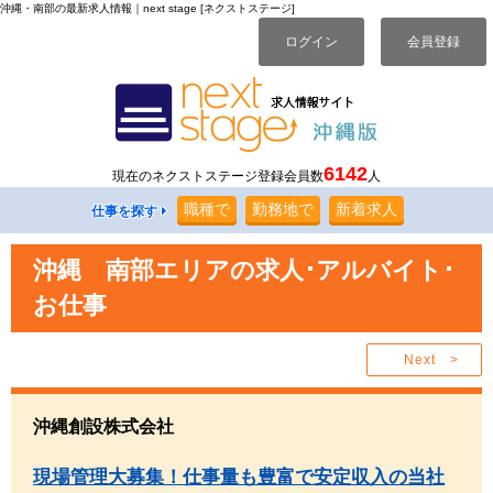
沖縄・南部の最新求人情報｜next stage [ネクストステージ]
ログイン
会員登録
6142
現在のネクストステージ登録会員数
人
職種
で
勤務地
で
新着求人
仕事を探す
沖縄 南部エリアの求人･アルバイト･
お仕事
Next >
沖縄創設株式会社
現場管理大募集！仕事量も豊富で安定収入の当社