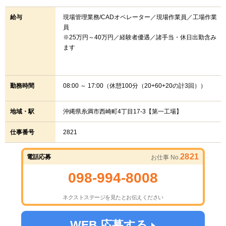
給与
現場管理業務/CADオペレーター／現場作業員／工場作業
員
※25万円～40万円／経験者優遇／諸手当・休日出勤含み
ます
勤務時間
08:00 ～ 17:00（休憩100分（20+60+20の計3回））
地域・駅
沖縄県糸満市西崎町4丁目17-3【第一工場】
仕事番号
2821
2821
電話応募
お仕事 No.
098-994-8008
ネクストステージを見たとお伝えください
WEB 応募する