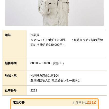
給与
作業員
※アルバイト/時給1,023円～ ＊頑張り次第で随時昇給
契約社員/月給230,000円～
勤務時間
08:30 ～ 18:00（実働8H）
地域・駅
沖縄県糸満市武富304
豊見城団地入口 靴流通センター東向け
仕事番号
2212
2212
電話応募
お仕事 No.