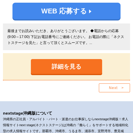
WEB 応募する
最後までお読みいただき、ありがとうございます。 ◆電話からの応募
(9:00～17:00) 下記お電話番号にご連絡ください。 お電話の際に「ネクス
トステージを見た」と言って頂くとスムーズです。...
詳細を見る
Next >
nextstage沖縄版について
沖縄県の正社員・アルバイト・パート・派遣のお仕事探しならnextstage沖縄版！求人
情報サイトnext stage(ネクストステージ)は沖縄の『働らく』をサポートする地域特化
型の求人情報サイトです。那覇市、沖縄市、うるま市、浦添市、宜野湾市、豊見城