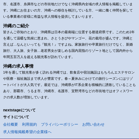
市、名護市、糸満市などの市街地だけでなく沖縄県内全域の求人情報を掲載していま
す。沖縄にお住まいの方、沖縄への移住を検討している方、一緒に働く仲間を探して
いる事業者の皆様に有益な求人情報を提供してまいります。
沖縄のご紹介
皆さんご存知のとおり、沖縄県は日本の最南端に位置する都道府県です。このため1年
を通して温暖な気候に恵まれ、さとうきびやマンゴー、花の栽培が盛んです。沖縄と
言えば…なんといっても『観光！』ですよね。家族旅行や卒業旅行だけでなく、新婚
旅行、大人旅、女子旅…老若男女が楽しめる国内屈指のリゾート地として国内外から
年間五百万人を超える観光客が訪れています。
沖縄の求人事情
1年を通して観光客が多く訪れる沖縄では、飲食店や宿泊施設はもちろんエステサロン
や医療・福祉施設まで求人が豊富です。春～夏休みにかけての旅行シーズンにはリゾ
ートバイトが大人気です。最近では、沖縄県がIT系企業を積極的に誘致していることも
あり、那覇市、うるま市、沖縄市、名護市、宜野湾市などの市街地ではオフィスワー
クの求人数が増加しています。
nextstageについて
サイトについて
会社概要
利用規約
プライバシーポリシー
お問い合わせ
求人情報掲載希望の企業様へ