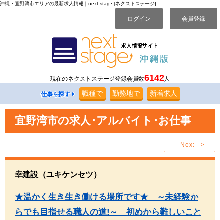
沖縄・宜野湾市エリアの最新求人情報｜next stage [ネクストステージ]
ログイン
会員登録
6142
現在のネクストステージ登録会員数
人
職種
で
勤務地
で
新着求人
仕事を探す
宜野湾市の求人･アルバイト･お仕事
Next >
幸建設（ユキケンセツ）
★温かく生き生き働ける場所です★ ～未経験か
らでも目指せる職人の道!～ 初めから難しいこと