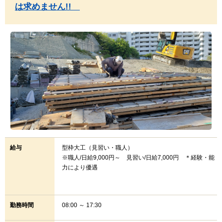
は求めません!!
給与
型枠大工（見習い・職人）
※職人/日給9,000円～ 見習い/日給7,000円 ＊経験・能
力により優遇
勤務時間
08:00 ～ 17:30